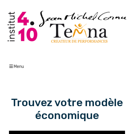
Menu
Trouvez votre modèle
économique